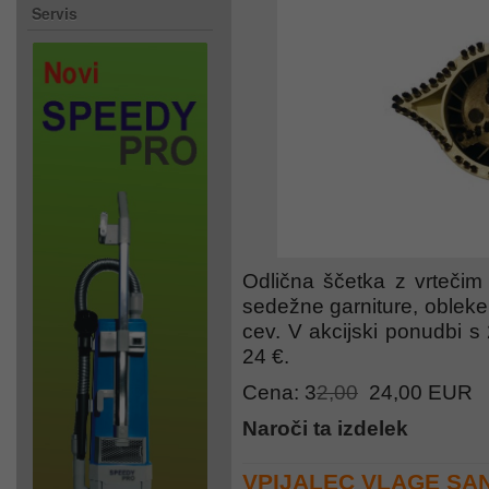
Servis
Odlična ščetka z vrtečim
sedežne garniture, obleke,
cev. V akcijski ponudbi s
24 €.
Cena: 3
2,00
24,00 EUR
Naroči ta izdelek
VPIJALEC VLAGE SAN