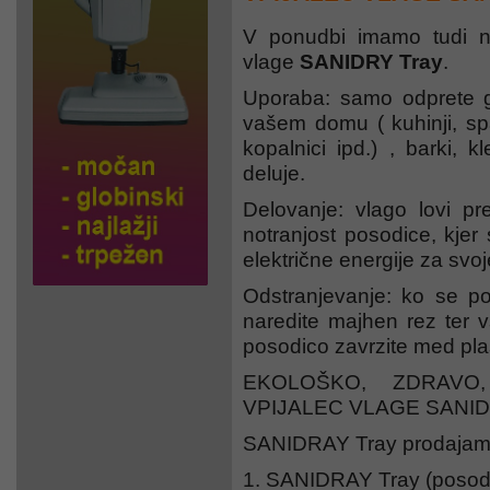
V ponudbi imamo tudi no
vlage
SANIDRY Tray
.
Uporaba: samo odprete g
vašem domu ( kuhinji, spa
kopalnici ipd.) , barki, k
deluje.
Delovanje: vlago lovi 
notranjost posodice, kjer 
električne energije za svo
Odstranjevanje: ko se p
naredite majhen rez ter v
posodico zavrzite med pl
EKOLOŠKO, ZDRAVO
VPIJALEC VLAGE SANID
SANIDRAY Tray prodajamo 
SANIDRAY Tray (posodic