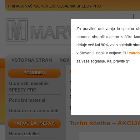
PRIHAJA NAŠ NAJNOVEJŠI SESALNIK SPEEDY-PRO !
Za pravilno delovanje te spletne st
moramo shraniti majhne koščke ko
deluje več kot 90% vseh spletnih stran
v Sloveniji stopil v veljavo
EU zakon
VSTOPNA STRAN
NOVICE
AKCIJE
PODATKI PO
za vaše soglasje. Kaj pravite :)?
AKCIJSKI POPUST SP
PONUDBA
Namesto redne cene
8
Globinski sesalnik
SPEEDY PRO
posebnim akcijskim pr
Prihranek znaša
56,84 €
. 
Potrošni material
Naroči ta izdelek
Dodatni in rezervni deli
Turbo ščetka – AKCI
NAROČILA / SERVIS
Naroči izdelke